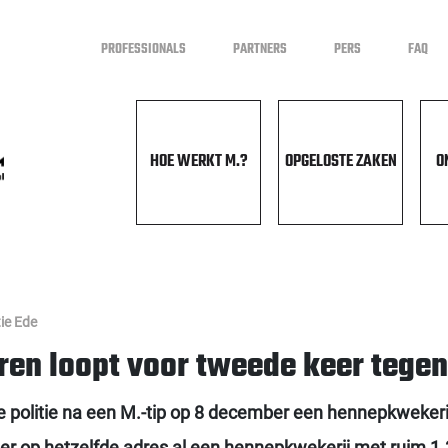
PROFESSIONALS
PARTNERS
PERS
FAQ
HOE WERKT M.?
OPGELOSTE ZAKEN
O
ie Ede
ren loopt voor tweede keer tege
 de politie na een M.-tip op 8 december een hennepkweker
rd er op hetzelfde adres al een hennepkwekerij met ruim 