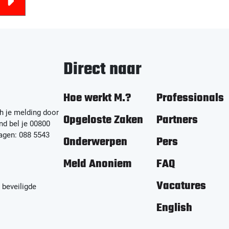
Direct naar
Hoe werkt M.?
Professionals
h je melding door
Opgeloste Zaken
Partners
nd bel je 00800
ragen: 088 5543
Onderwerpen
Pers
Meld Anoniem
FAQ
Vacatures
 beveiligde
English