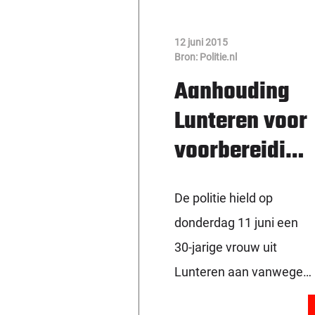
12 juni 2015
Bron: Politie.nl
Aanhouding
Lunteren voor
voorbereiding
hennepteelt
De politie hield op
donderdag 11 juni een
30-jarige vrouw uit
Lunteren aan vanwege
voor het voorhanden