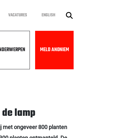
VACATURES
ENGLISH
NDERWERPEN
MELD ANONIEM
n de lamp
ij met ongeveer 800 planten
1.300 planten ontmanteld. De