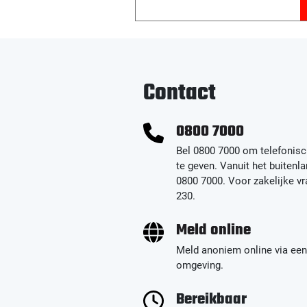
hebben van spullen voor
de opzet van
hennepteelt. In het huis
van de vrouw aan de
Contact
Westelijke Parallelweg
ontdekten ze een
0800 7000
opslagruimte waar
Bel 0800 7000 om telefonisc
te geven. Vanuit het buitenla
goederen stonden die
0800 7000. Voor zakelijke v
230.
worden gebruikt voor
hennepteelt. Ook was
Meld online
het stroom al illegaal
Meld anoniem online via een
omgeving.
omgeleid. De vrouw is
aangehouden en de
Bereikbaar