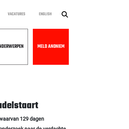
VACATURES
ENGLISH
NDERWERPEN
MELD ANONIEM
udelstaart
, waarvan 129 dagen
t onderzoek naar de verdachte