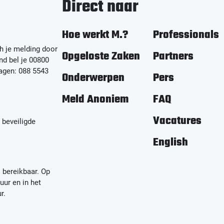
Direct naar
Hoe werkt M.?
Professionals
h je melding door
Opgeloste Zaken
Partners
nd bel je 00800
ragen: 088 5543
Onderwerpen
Pers
Meld Anoniem
FAQ
Vacatures
 beveiligde
English
s bereikbaar. Op
uur en in het
r.