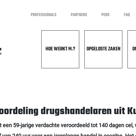
PROFESSIONALS
PARTNERS
PERS
FAQ
HOE WERKT M.?
OPGELOSTE ZAKEN
O
eroordeling drugshandelaren uit K
een 59-jarige verdachte veroordeeld tot 140 dagen cel
f van 240 uur voor een jarenlange handel in cocaïne. He