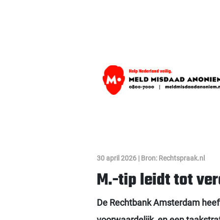
30 april 2026 | Bron: Rechtspraak.nl
M.-tip leidt tot v
De Rechtbank Amsterdam heeft 
voorwaardelijk, en een taakstra